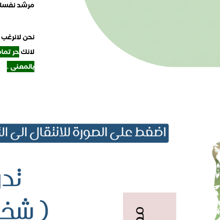
مرشد نفسك 
نحن لانرغب 
لانك
حر تمام
بالمعنى .