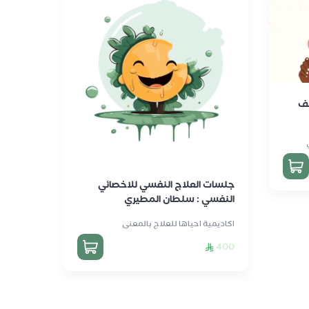
غف
باكيج ا
الأخصائي
1200
جلسات العلاج النفسي للاخصائي
النفسي : سلطان المطيري
اكاديمية احياها للعلاج بالمعنى
400