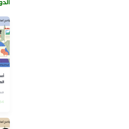
الدو
أسا
الع
مسا
84