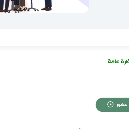
رة عامة
حضور