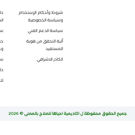
شروط وأحكام الإستخدام
دل
وسياسة الخصوصية
ال
سياسة الدعم الفني
سي
آلية التحقق من هوية
حق
المستفيد
وح
الكادر الاشرافي
سي
دل
لل
جميع الحقوق محفوظة ل
اكاديمية احياها للعلاج بالمعنى
© 2026