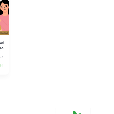
اسا
مع
مسا
84